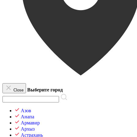
Выберите город
Close
Азов
Анапа
Армавир
Архыз
Астрахань