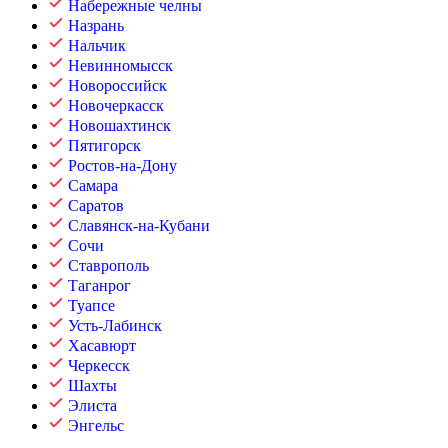
Набережные челны
Назрань
Нальчик
Невинномысск
Новороссийск
Новочеркасск
Новошахтинск
Пятигорск
Ростов-на-Дону
Самара
Саратов
Славянск-на-Кубани
Сочи
Ставрополь
Таганрог
Туапсе
Усть-Лабинск
Хасавюрт
Черкесск
Шахты
Элиста
Энгельс