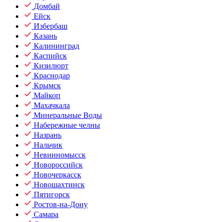
Домбай
Ейск
Избербаш
Казань
Калининград
Каспийск
Кизилюрт
Краснодар
Крымск
Майкоп
Махачкала
Минеральные Воды
Набережные челны
Назрань
Нальчик
Невинномысск
Новороссийск
Новочеркасск
Новошахтинск
Пятигорск
Ростов-на-Дону
Самара