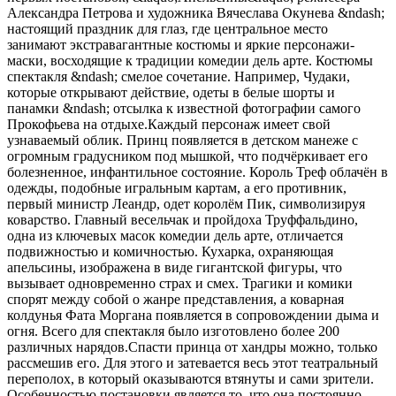
Александра Петрова и художника Вячеслава Окунева &ndash;
настоящий праздник для глаз, где центральное место
занимают экстравагантные костюмы и яркие персонажи-
маски, восходящие к традиции комедии дель арте. Костюмы
спектакля &ndash; смелое сочетание. Например, Чудаки,
которые открывают действие, одеты в белые шорты и
панамки &ndash; отсылка к известной фотографии самого
Прокофьева на отдыхе.Каждый персонаж имеет свой
узнаваемый облик. Принц появляется в детском манеже с
огромным градусником под мышкой, что подчёркивает его
болезненное, инфантильное состояние. Король Треф облачён в
одежды, подобные игральным картам, а его противник,
первый министр Леандр, одет королём Пик, символизируя
коварство. Главный весельчак и пройдоха Труффальдино,
одна из ключевых масок комедии дель арте, отличается
подвижностью и комичностью. Кухарка, охраняющая
апельсины, изображена в виде гигантской фигуры, что
вызывает одновременно страх и смех. Трагики и комики
спорят между собой о жанре представления, а коварная
колдунья Фата Моргана появляется в сопровождении дыма и
огня. Всего для спектакля было изготовлено более 200
различных нарядов.Спасти принца от хандры можно, только
рассмешив его. Для этого и затевается весь этот театральный
переполох, в который оказываются втянуты и сами зрители.
Особенностью постановки является то, что она постоянно