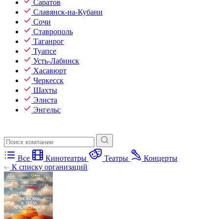
Саратов
Славянск-на-Кубани
Сочи
Ставрополь
Таганрог
Туапсе
Усть-Лабинск
Хасавюрт
Черкесск
Шахты
Элиста
Энгельс
Все
Кинотеатры
Театры
Концерты
К списку организаций