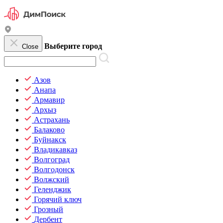
Выберите город
Close
Азов
Анапа
Армавир
Архыз
Астрахань
Балаково
Буйнакск
Владикавказ
Волгоград
Волгодонск
Волжский
Геленджик
Горячий ключ
Грозный
Дербент