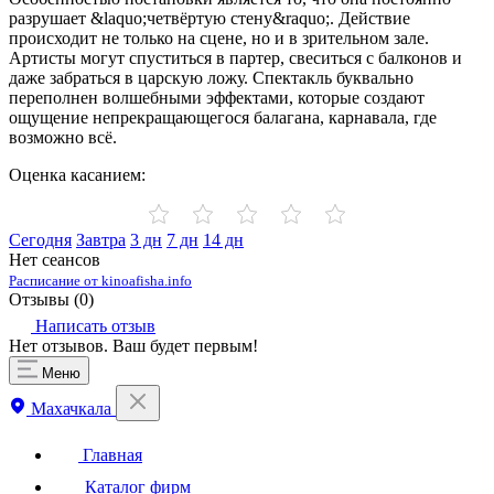
разрушает &laquo;четвёртую стену&raquo;. Действие
происходит не только на сцене, но и в зрительном зале.
Артисты могут спуститься в партер, свеситься с балконов и
даже забраться в царскую ложу. Спектакль буквально
переполнен волшебными эффектами, которые создают
ощущение непрекращающегося балагана, карнавала, где
возможно всё.
Оценка касанием:
Сегодня
Завтра
3 дн
7 дн
14 дн
Нет сеансов
Расписание от kinoafisha.info
Отзывы (
0
)
Написать отзыв
Нет отзывов. Ваш будет первым!
Меню
Махачкала
Главная
Каталог фирм