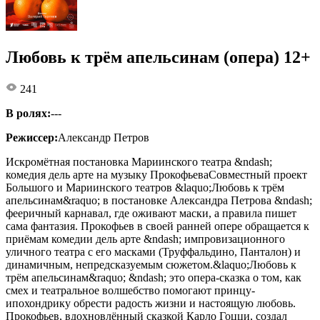
Любовь к трём апельсинам (опера) 12+
241
В ролях:
---
Режиссер:
Александр Петров
Искромётная постановка Мариинского театра &ndash;
комедия дель арте на музыку ПрокофьеваСовместный проект
Большого и Мариинского театров &laquo;Любовь к трём
апельсинам&raquo; в постановке Александра Петрова &ndash;
фееричный карнавал, где оживают маски, а правила пишет
сама фантазия. Прокофьев в своей ранней опере обращается к
приёмам комедии дель арте &ndash; импровизационного
уличного театра с его масками (Труффальдино, Панталон) и
динамичным, непредсказуемым сюжетом.&laquo;Любовь к
трём апельсинам&raquo; &ndash; это опера-сказка о том, как
смех и театральное волшебство помогают принцу-
ипохондрику обрести радость жизни и настоящую любовь.
Прокофьев, вдохновлённый сказкой Карло Гоцци, создал