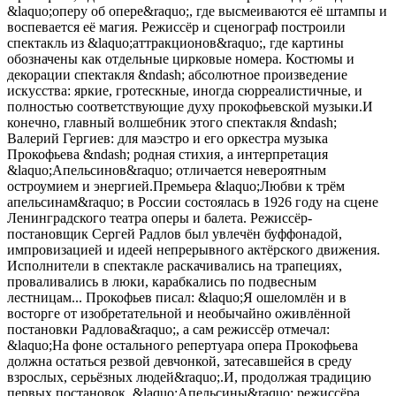
&laquo;оперу об опере&raquo;, где высмеиваются её штампы и
воспевается её магия. Режиссёр и сценограф построили
спектакль из &laquo;аттракционов&raquo;, где картины
обозначены как отдельные цирковые номера. Костюмы и
декорации спектакля &ndash; абсолютное произведение
искусства: яркие, гротескные, иногда сюрреалистичные, и
полностью соответствующие духу прокофьевской музыки.И
конечно, главный волшебник этого спектакля &ndash;
Валерий Гергиев: для маэстро и его оркестра музыка
Прокофьева &ndash; родная стихия, а интерпретация
&laquo;Апельсинов&raquo; отличается невероятным
остроумием и энергией.Премьера &laquo;Любви к трём
апельсинам&raquo; в России состоялась в 1926 году на сцене
Ленинградского театра оперы и балета. Режиссёр-
постановщик Сергей Радлов был увлечён буффонадой,
импровизацией и идеей непрерывного актёрского движения.
Исполнители в спектакле раскачивались на трапециях,
проваливались в люки, карабкались по подвесным
лестницам... Прокофьев писал: &laquo;Я ошеломлён и в
восторге от изобретательной и необычайно оживлённой
постановки Радлова&raquo;, а сам режиссёр отмечал:
&laquo;На фоне остального репертуара опера Прокофьева
должна остаться резвой девчонкой, затесавшейся в среду
взрослых, серьёзных людей&raquo;.И, продолжая традицию
первых постановок, &laquo;Апельсины&raquo; режиссёра