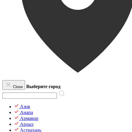
Выберите город
Close
Азов
Анапа
Армавир
Архыз
Астрахань