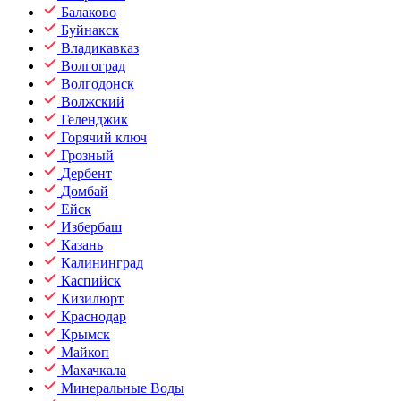
Балаково
Буйнакск
Владикавказ
Волгоград
Волгодонск
Волжский
Геленджик
Горячий ключ
Грозный
Дербент
Домбай
Ейск
Избербаш
Казань
Калининград
Каспийск
Кизилюрт
Краснодар
Крымск
Майкоп
Махачкала
Минеральные Воды