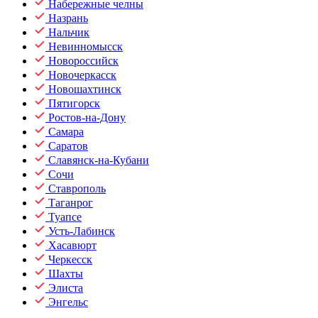
Набережные челны
Назрань
Нальчик
Невинномысск
Новороссийск
Новочеркасск
Новошахтинск
Пятигорск
Ростов-на-Дону
Самара
Саратов
Славянск-на-Кубани
Сочи
Ставрополь
Таганрог
Туапсе
Усть-Лабинск
Хасавюрт
Черкесск
Шахты
Элиста
Энгельс