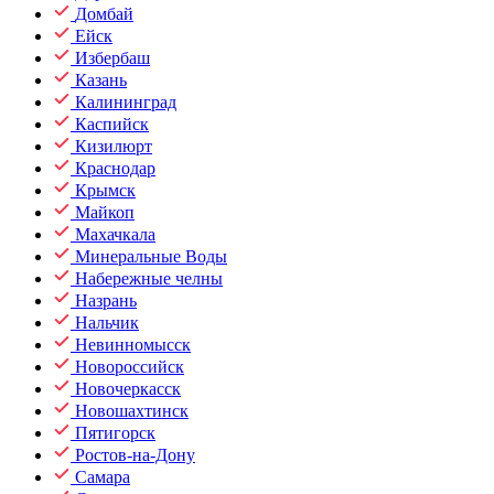
Домбай
Ейск
Избербаш
Казань
Калининград
Каспийск
Кизилюрт
Краснодар
Крымск
Майкоп
Махачкала
Минеральные Воды
Набережные челны
Назрань
Нальчик
Невинномысск
Новороссийск
Новочеркасск
Новошахтинск
Пятигорск
Ростов-на-Дону
Самара