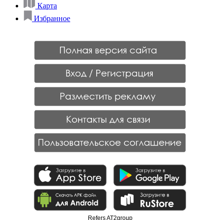
Карта
Избранное
Refers AT2group