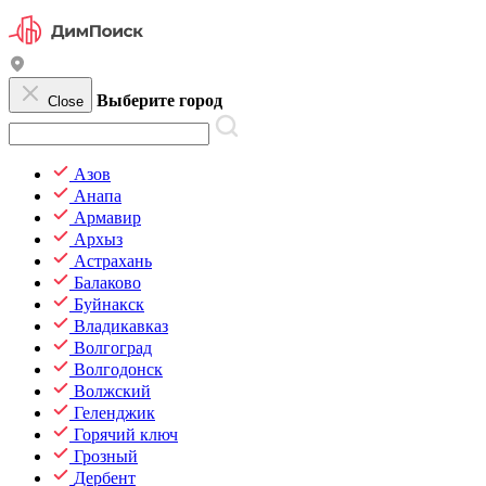
Выберите город
Close
Азов
Анапа
Армавир
Архыз
Астрахань
Балаково
Буйнакск
Владикавказ
Волгоград
Волгодонск
Волжский
Геленджик
Горячий ключ
Грозный
Дербент