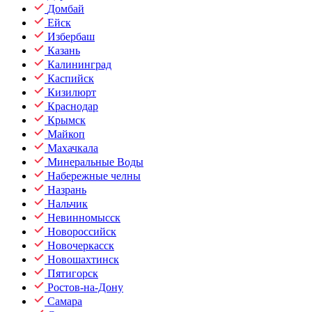
Домбай
Ейск
Избербаш
Казань
Калининград
Каспийск
Кизилюрт
Краснодар
Крымск
Майкоп
Махачкала
Минеральные Воды
Набережные челны
Назрань
Нальчик
Невинномысск
Новороссийск
Новочеркасск
Новошахтинск
Пятигорск
Ростов-на-Дону
Самара