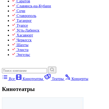
Саратов
Славянск-на-Кубани
Сочи
Ставрополь
Таганрог
Туапсе
Усть-Лабинск
Хасавюрт
Черкесск
Шахты
Элиста
Энгельс
Все
Кинотеатры
Театры
Концерты
Кинотеатры