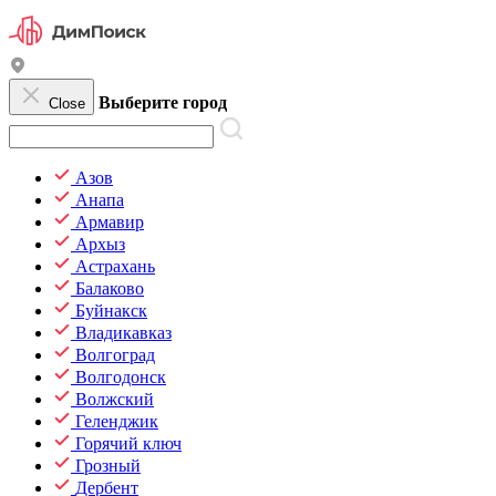
Выберите город
Close
Азов
Анапа
Армавир
Архыз
Астрахань
Балаково
Буйнакск
Владикавказ
Волгоград
Волгодонск
Волжский
Геленджик
Горячий ключ
Грозный
Дербент