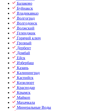
Балаково
Буйнакск
Владикавказ
Волгоград
Волгодонск
Волжский
Геленджик
Горячий ключ
Грозный
Дербент
Домбай
Ейск
Избербаш
Казань
Калининград
Каспийск
Кизилюрт
Краснодар
Крымск
Майкоп
Махачкала
Минеральные Воды