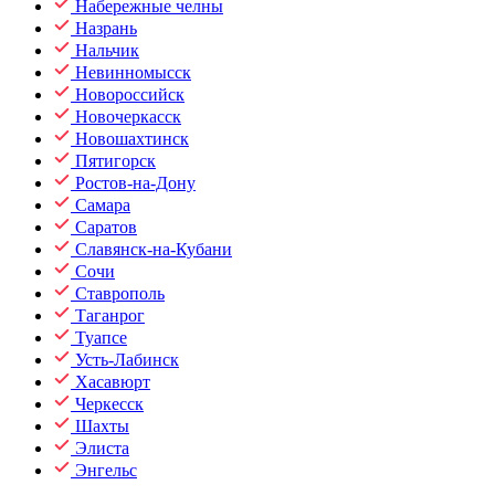
Набережные челны
Назрань
Нальчик
Невинномысск
Новороссийск
Новочеркасск
Новошахтинск
Пятигорск
Ростов-на-Дону
Самара
Саратов
Славянск-на-Кубани
Сочи
Ставрополь
Таганрог
Туапсе
Усть-Лабинск
Хасавюрт
Черкесск
Шахты
Элиста
Энгельс