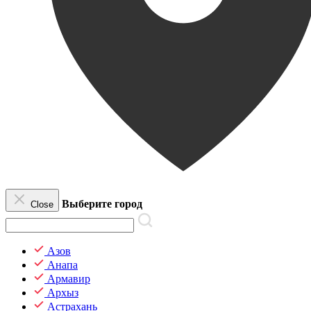
Выберите город
Close
Азов
Анапа
Армавир
Архыз
Астрахань