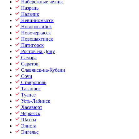
Набережные челны
Назрань
Нальчик
Невинномысск
Новороссийск
Новочеркасск
Новошахтинск
Пятигорск
Ростов-на-Дону
Самара
Саратов
Славянск-на-Кубани
Сочи
Ставрополь
Таганрог
Туапсе
Усть-Лабинск
Хасавюрт
Черкесск
Шахты
Элиста
Энгельс