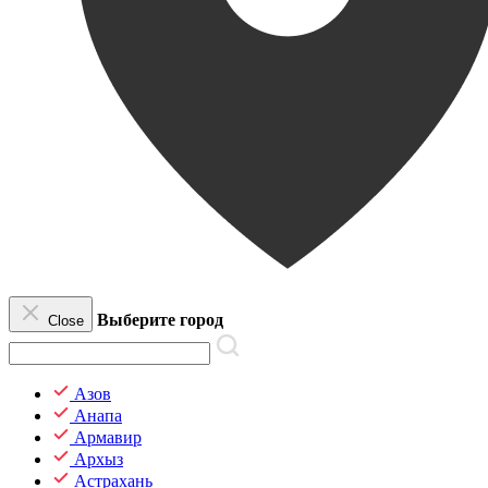
Выберите город
Close
Азов
Анапа
Армавир
Архыз
Астрахань