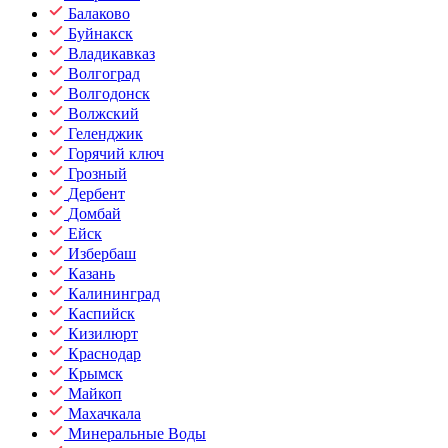
Балаково
Буйнакск
Владикавказ
Волгоград
Волгодонск
Волжский
Геленджик
Горячий ключ
Грозный
Дербент
Домбай
Ейск
Избербаш
Казань
Калининград
Каспийск
Кизилюрт
Краснодар
Крымск
Майкоп
Махачкала
Минеральные Воды