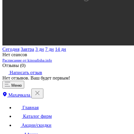
Сегодня
Завтра
3 дн
7 дн
14 дн
Нет сеансов
Расписание от kinoafisha.info
Отзывы (
0
)
Написать отзыв
Нет отзывов. Ваш будет первым!
Меню
Махачкала
Главная
Каталог фирм
Акции/скидки