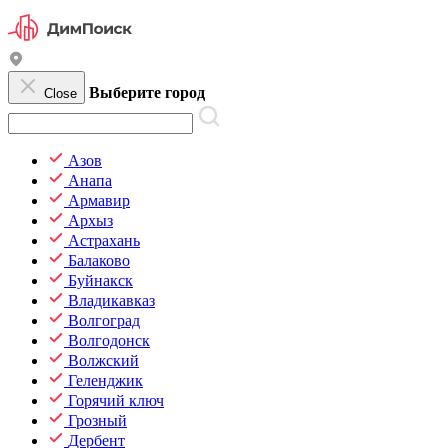
Выберите город
Close
Азов
Анапа
Армавир
Архыз
Астрахань
Балаково
Буйнакск
Владикавказ
Волгоград
Волгодонск
Волжский
Геленджик
Горячий ключ
Грозный
Дербент