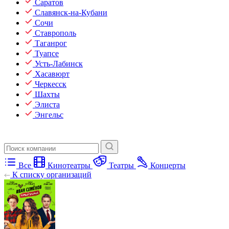
Саратов
Славянск-на-Кубани
Сочи
Ставрополь
Таганрог
Туапсе
Усть-Лабинск
Хасавюрт
Черкесск
Шахты
Элиста
Энгельс
Все
Кинотеатры
Театры
Концерты
К списку организаций