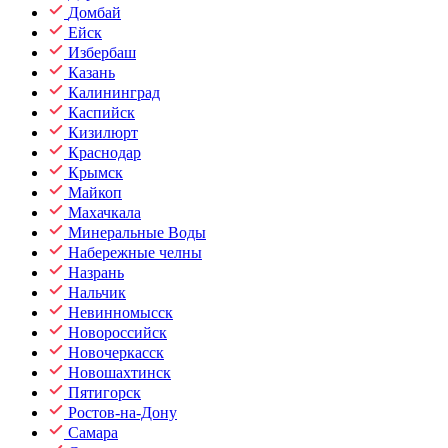
Домбай
Ейск
Избербаш
Казань
Калининград
Каспийск
Кизилюрт
Краснодар
Крымск
Майкоп
Махачкала
Минеральные Воды
Набережные челны
Назрань
Нальчик
Невинномысск
Новороссийск
Новочеркасск
Новошахтинск
Пятигорск
Ростов-на-Дону
Самара