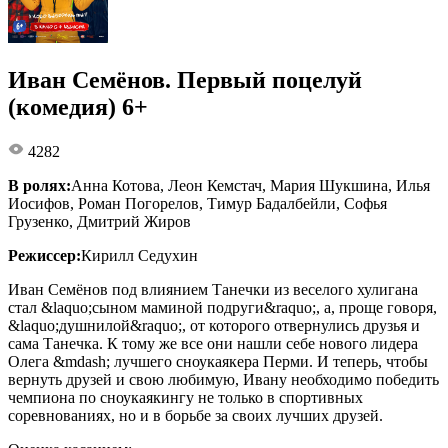
Иван Семёнов. Первый поцелуй
(комедия) 6+
4282
В ролях:
Анна Котова, Леон Кемстач, Мария Шукшина, Илья
Иосифов, Роман Погорелов, Тимур Бадалбейли, Софья
Грузенко, Дмитрий Жиров
Режиссер:
Кирилл Седухин
Иван Семёнов под влиянием Танечки из веселого хулигана
стал &laquo;сыном маминой подруги&raquo;, а, проще говоря,
&laquo;душнилой&raquo;, от которого отвернулись друзья и
сама Танечка. К тому же все они нашли себе нового лидера
Олега &mdash; лучшего сноукаякера Перми. И теперь, чтобы
вернуть друзей и свою любимую, Ивану необходимо победить
чемпиона по сноукаякингу не только в спортивных
соревнованиях, но и в борьбе за своих лучших друзей.