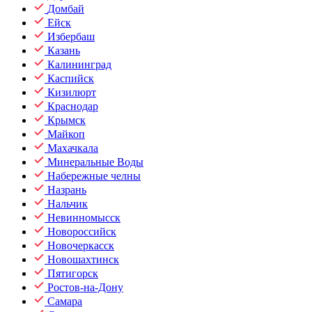
Домбай
Ейск
Избербаш
Казань
Калининград
Каспийск
Кизилюрт
Краснодар
Крымск
Майкоп
Махачкала
Минеральные Воды
Набережные челны
Назрань
Нальчик
Невинномысск
Новороссийск
Новочеркасск
Новошахтинск
Пятигорск
Ростов-на-Дону
Самара