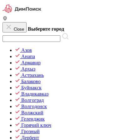
Выберите город
Close
Азов
Анапа
Армавир
Архыз
Астрахань
Балаково
Буйнакск
Владикавказ
Волгоград
Волгодонск
Волжский
Геленджик
Горячий ключ
Грозный
Дербент