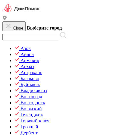
Выберите город
Close
Азов
Анапа
Армавир
Архыз
Астрахань
Балаково
Буйнакск
Владикавказ
Волгоград
Волгодонск
Волжский
Геленджик
Горячий ключ
Грозный
Дербент