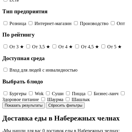
Тип предприятия
Розница
Интернет-магазин
Производство
Опт
По рейтингу
От 3 ★
От 3,5 ★
От 4 ★
От 4,5 ★
От 5 ★
Доступная среда
Вход для людей с инвалидностью
Выбрать блюдо
Бургеры
Wok
Суши
Пицца
Бизнес-ланч
Здоровое питание
Шаурма
Шашлык
Показать результаты
Сбросить фильтры
Доставка еды в Набережных челнах
-Мы нашли для вас 0 доставок еды в Набережных челнах;