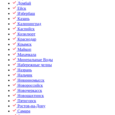
Домбай
Ейск
Избербаш
Казань
Калининград
Каспийск
Кизилюрт
Краснодар
Крымск
Майкоп
Махачкала
Минеральные Воды
Набережные челны
Назрань
Нальчик
Невинномысск
Новороссийск
Новочеркасск
Новошахтинск
Пятигорск
Ростов-на-Дону
Самара