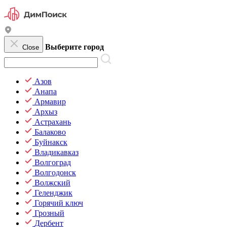
Выберите город
Close
Азов
Анапа
Армавир
Архыз
Астрахань
Балаково
Буйнакск
Владикавказ
Волгоград
Волгодонск
Волжский
Геленджик
Горячий ключ
Грозный
Дербент