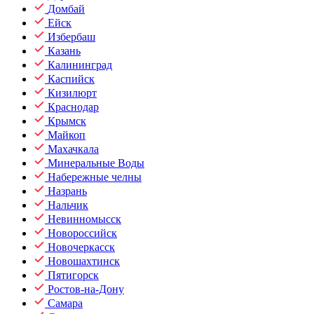
Домбай
Ейск
Избербаш
Казань
Калининград
Каспийск
Кизилюрт
Краснодар
Крымск
Майкоп
Махачкала
Минеральные Воды
Набережные челны
Назрань
Нальчик
Невинномысск
Новороссийск
Новочеркасск
Новошахтинск
Пятигорск
Ростов-на-Дону
Самара