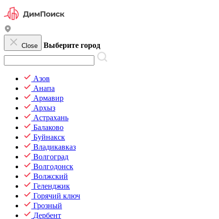
Выберите город
Close
Азов
Анапа
Армавир
Архыз
Астрахань
Балаково
Буйнакск
Владикавказ
Волгоград
Волгодонск
Волжский
Геленджик
Горячий ключ
Грозный
Дербент