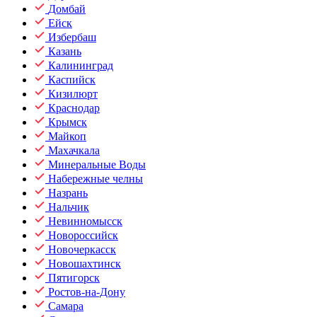
Домбай
Ейск
Избербаш
Казань
Калининград
Каспийск
Кизилюрт
Краснодар
Крымск
Майкоп
Махачкала
Минеральные Воды
Набережные челны
Назрань
Нальчик
Невинномысск
Новороссийск
Новочеркасск
Новошахтинск
Пятигорск
Ростов-на-Дону
Самара