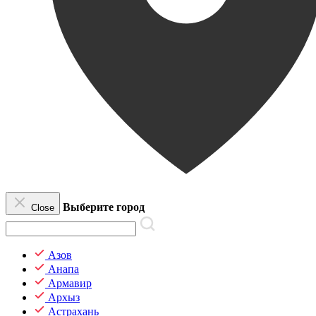
Выберите город
Close
Азов
Анапа
Армавир
Архыз
Астрахань