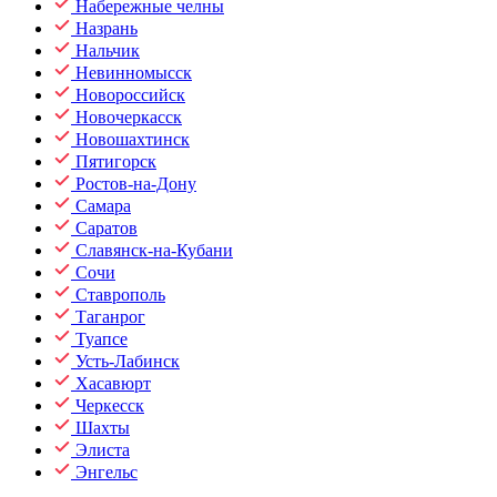
Набережные челны
Назрань
Нальчик
Невинномысск
Новороссийск
Новочеркасск
Новошахтинск
Пятигорск
Ростов-на-Дону
Самара
Саратов
Славянск-на-Кубани
Сочи
Ставрополь
Таганрог
Туапсе
Усть-Лабинск
Хасавюрт
Черкесск
Шахты
Элиста
Энгельс