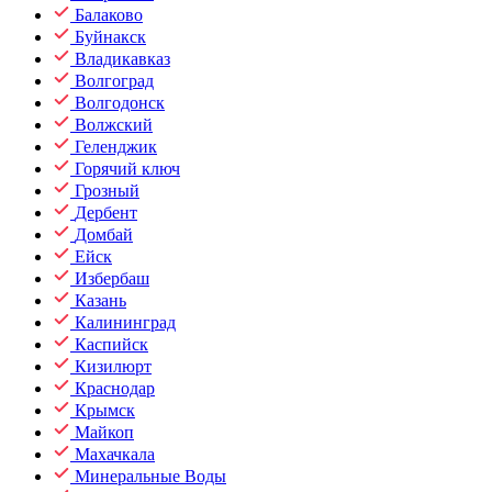
Балаково
Буйнакск
Владикавказ
Волгоград
Волгодонск
Волжский
Геленджик
Горячий ключ
Грозный
Дербент
Домбай
Ейск
Избербаш
Казань
Калининград
Каспийск
Кизилюрт
Краснодар
Крымск
Майкоп
Махачкала
Минеральные Воды