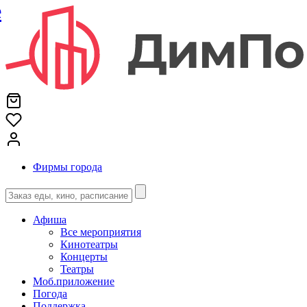
е
Фирмы города
Афиша
Все мероприятия
Кинотеатры
Концерты
Театры
Моб.приложение
Погода
Поддержка