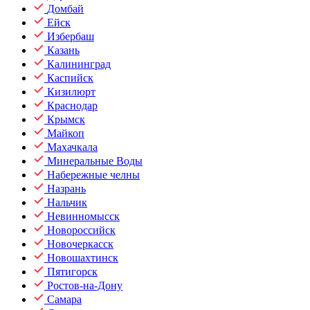
Домбай
Ейск
Избербаш
Казань
Калининград
Каспийск
Кизилюрт
Краснодар
Крымск
Майкоп
Махачкала
Минеральные Воды
Набережные челны
Назрань
Нальчик
Невинномысск
Новороссийск
Новочеркасск
Новошахтинск
Пятигорск
Ростов-на-Дону
Самара