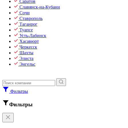
Саратов
Славянск-на-Кубани
Сочи
Ставрополь
Таганрог
Туапсе
Усть-Лабинск
Хасавюрт
Черкесск
Шахты
Элиста
Энгельс
Фильтры
Фильтры