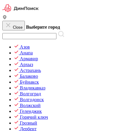
Выберите город
Close
Азов
Анапа
Армавир
Архыз
Астрахань
Балаково
Буйнакск
Владикавказ
Волгоград
Волгодонск
Волжский
Геленджик
Горячий ключ
Грозный
Дербент