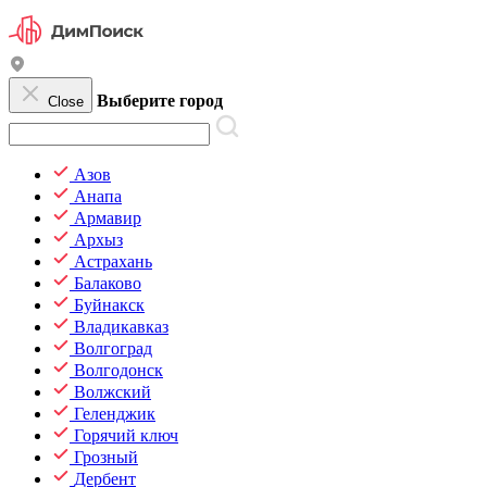
Выберите город
Close
Азов
Анапа
Армавир
Архыз
Астрахань
Балаково
Буйнакск
Владикавказ
Волгоград
Волгодонск
Волжский
Геленджик
Горячий ключ
Грозный
Дербент