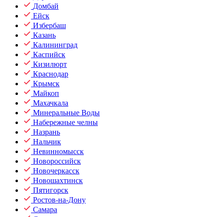
Домбай
Ейск
Избербаш
Казань
Калининград
Каспийск
Кизилюрт
Краснодар
Крымск
Майкоп
Махачкала
Минеральные Воды
Набережные челны
Назрань
Нальчик
Невинномысск
Новороссийск
Новочеркасск
Новошахтинск
Пятигорск
Ростов-на-Дону
Самара