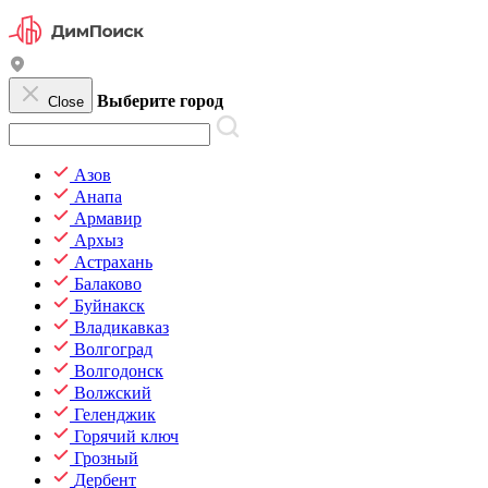
Выберите город
Close
Азов
Анапа
Армавир
Архыз
Астрахань
Балаково
Буйнакск
Владикавказ
Волгоград
Волгодонск
Волжский
Геленджик
Горячий ключ
Грозный
Дербент