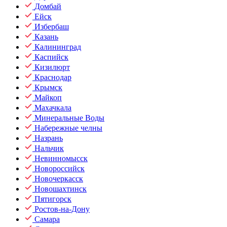
Домбай
Ейск
Избербаш
Казань
Калининград
Каспийск
Кизилюрт
Краснодар
Крымск
Майкоп
Махачкала
Минеральные Воды
Набережные челны
Назрань
Нальчик
Невинномысск
Новороссийск
Новочеркасск
Новошахтинск
Пятигорск
Ростов-на-Дону
Самара