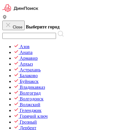
Выберите город
Close
Азов
Анапа
Армавир
Архыз
Астрахань
Балаково
Буйнакск
Владикавказ
Волгоград
Волгодонск
Волжский
Геленджик
Горячий ключ
Грозный
Дербент